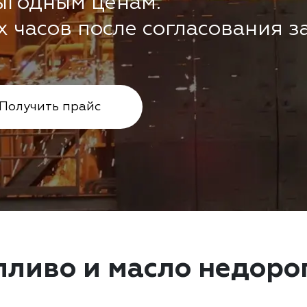
ыгодным ценам.
х часов после согласования з
Получить прайс
пливо и масло недоро