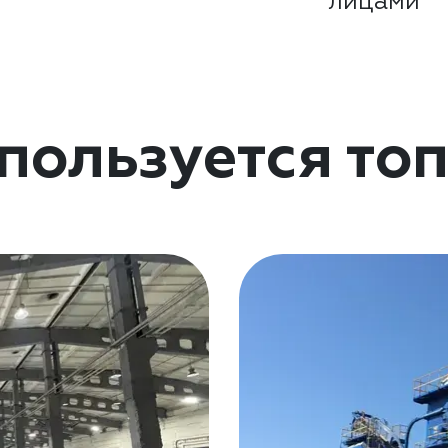
лицами
спользуется то