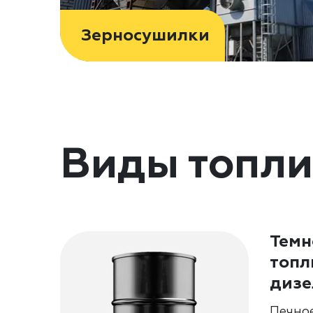
Зерносушилки
Виды топли
Темн
топл
дизе
Печно