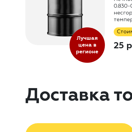
0.830-0
несгор
темпе
Стои
Лучшая
25 р
цена в
регионе
Доставка т