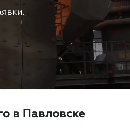
аявки.
го в Павловске