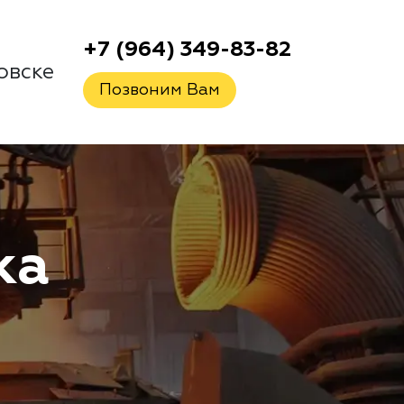
+7 (964) 349-83-82
овске
Позвоним Вам
ка