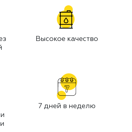
ез
Высокое качество
й
7 дней в неделю
 и
ми