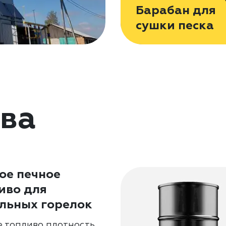
Барабан для
сушки песка
ва
ое печное
иво для
льных горелок
е топливо плотность